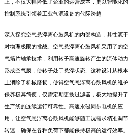
上，不仅大幅降低了企业的运营成本，更以智能化的
控制系统引领着工业气源设备的代际跨越。
深入探究空气悬浮离心鼓风机的内部构造，其性源于
对物理极限的挑战。空气悬浮离心鼓风机采用了的空
气箔片轴承技术，利用转子高速旋转产生的流体动力
形成空气膜，使转子处于悬浮状态。这种设计从根本
上消除了机械磨损，使得空气悬浮离心鼓风机的维护
保养极其简便，仅需定期更换过滤器，极大地提升了
生产线的连续运行可靠性。高速永磁同步电机的应
用，让空气悬浮离心鼓风机能够随工况需求精准调节
转速，确保在各种负荷下都能保持极高的运行效率。