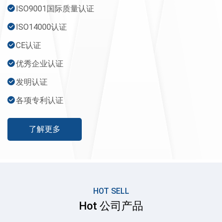
新的领跑者。TurboMAX先后取得了ISO9001国际质量认
ISO9001国际质量认证
证、ISO14000认证、CE认证、优秀企业认证、发明认证以
ISO14000认证
及各项专利认证等。“改善人类环境，推广节能降耗”，截止
至2019年12月底，TurboMAX单级离心鼓风机已有10000台
CE认证
以上的设备在韩国，日本，美国，中国，波兰等全世界范围
优秀企业认证
内成功运行。TurboMAX在经历多年的市场应用及用户考
发明认证
磨，产品技术迭代更新，不断革新发展。目前以“简单、耐
用、稳定、可靠”的产品服务于全球客户。现已服务于全球
各项专利认证
20多个国家，上千名客户。2010年韩国TurboMAX布局全
球重要战略市场“中国”，初期成立合资法人企业及各重点区
了解更多
域办事处，为TurboMAX服务中国市场夯实良好的基础，在
短短几年时间内取得骄人业绩，目前中国境内现有3000台
以上的TurboMAX空气悬浮鼓风机稳定运行。为中国的环保
节能事业做出卓越贡献。TurboMAX Co., Ltd（韩国）在中
国江苏省常州市区内投资了中韩合资--拓博迈思（常州）科
HOT SELL
技有限公司，注册资金3000万人民币，占地面积1000平方
Hot 公司产品
米的售后服务基地和备品备件库。现有员工25人，多名韩籍
专家常年驻厂现场监督产品的维修及后期的生产工作，在各