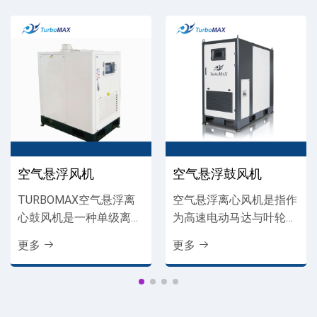
个重要的技术和质量管理等环节与中国同事协同工作保证了
公司统一运营与产品质量达到韩国TurboMAX的全球标准。
并在天津、广州、成都等地区设立自己的办事处和售后服务
网点，能够为中国用户提供方便快捷的服务，为用户解决后
顾之忧。“改善人类环境，推广节能技术”，是韩国
TurboMAX永远追求的目标。现在全球广泛运用于污水处
理、净水处理、气力输送、水产养殖，在环保、水泥、钢
铁、化工、电力、制药等各行各业发挥着重要的作用与贡
献。...
空气悬浮风机
空气悬浮鼓风机
TURBOMAX空气悬浮离
空气悬浮离心风机是指作
心鼓风机是一种单级离心
为高速电动马达与叶轮直
风机，不需要齿轮箱增速
接连接的单级离心式压缩
更多
更多
器及联轴器，由高速永磁
空气生产系统，集适合高
电机（PMSM）直接驱
速旋转的空气轴承、变速
动，而电机采用变频器
VFD、数码控制器、保护
（VFD）来调速。
配件且递减压缩器噪音等